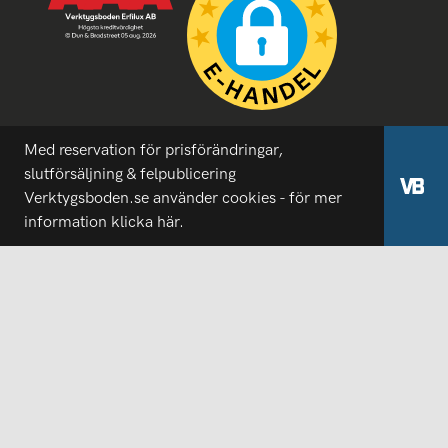
Med reservation för prisförändringar,
slutförsäljning & felpublicering
Verktygsboden.se använder cookies - för mer
information
klicka här.