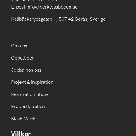
E-post
info@verktygsboden.se
Källbäcksrydsgatan 1, 507 42 Borås, Sverige
Om oss
Öppettider
Jobba hos oss
Projekt & inspiration
Restoration Show
Frukostklubben
Black Week
Villkor