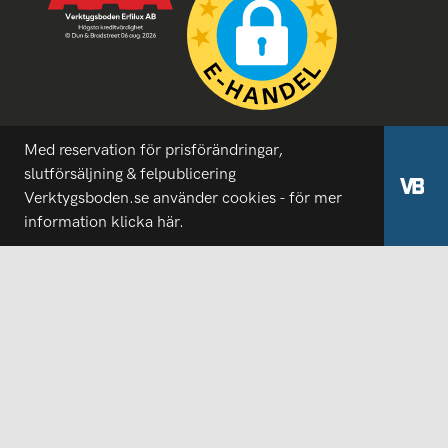
Med reservation för prisförändringar,
slutförsäljning & felpublicering
Verktygsboden.se använder cookies - för mer
information
klicka här.