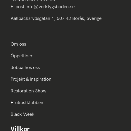
E-post
info@verktygsboden.se
Källbäcksrydsgatan 1, 507 42 Borås, Sverige
Om oss
Öppettider
Jobba hos oss
Projekt & inspiration
Restoration Show
Frukostklubben
Black Week
Villkor