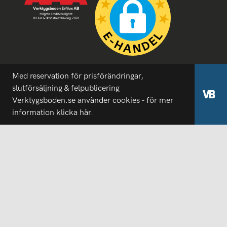
Med reservation för prisförändringar,
slutförsäljning & felpublicering
Verktygsboden.se använder cookies - för mer
information
klicka här.