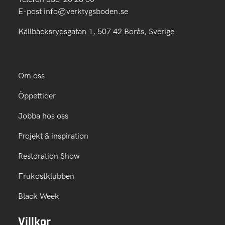
E-post
info@verktygsboden.se
Källbäcksrydsgatan 1, 507 42 Borås, Sverige
Om oss
Öppettider
Jobba hos oss
Projekt & inspiration
Restoration Show
Frukostklubben
Black Week
Villkor