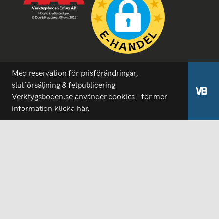
Med reservation för prisförändringar,
slutförsäljning & felpublicering
Verktygsboden.se använder cookies - för mer
information
klicka här.