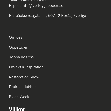
E-post
info@verktygsboden.se
Källbäcksrydsgatan 1, 507 42 Borås, Sverige
Om oss
Öppettider
Jobba hos oss
Projekt & inspiration
Restoration Show
Frukostklubben
Black Week
Villkor