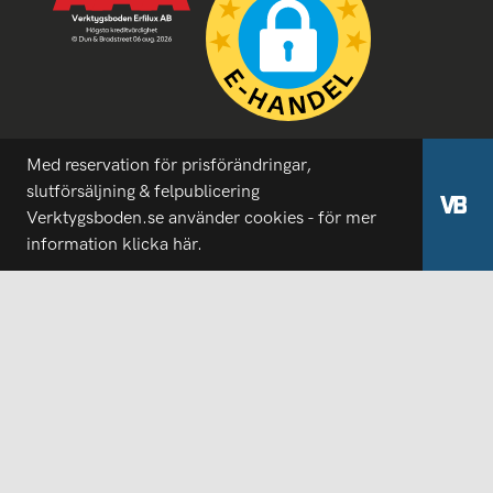
Med reservation för prisförändringar,
slutförsäljning & felpublicering
Verktygsboden.se använder cookies - för mer
information
klicka här.