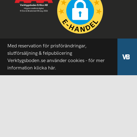
Med reservation för prisförändringar,
slutförsäljning & felpublicering
Verktygsboden.se använder cookies - för mer
information
klicka här.