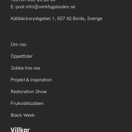
E-post
info@verktygsboden.se
Källbäcksrydsgatan 1, 507 42 Borås, Sverige
Om oss
Öppettider
Jobba hos oss
Projekt & inspiration
Restoration Show
Frukostklubben
Black Week
Villkor