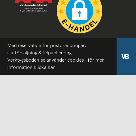
Med reservation för prisförändringar,
slutförsäljning & felpublicering
Verktygsboden.se använder cookies - för mer
information
klicka här.