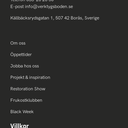
E-post
info@verktygsboden.se
Källbäcksrydsgatan 1, 507 42 Borås, Sverige
Om oss
Öppettider
Jobba hos oss
Projekt & inspiration
Restoration Show
Frukostklubben
Black Week
Villkor