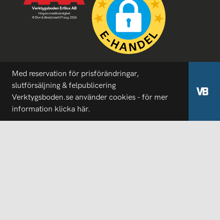
Med reservation för prisförändringar,
slutförsäljning & felpublicering
Verktygsboden.se använder cookies - för mer
information
klicka här.