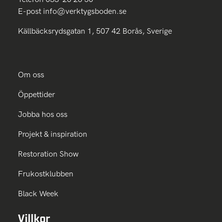
E-post
info@verktygsboden.se
Källbäcksrydsgatan 1, 507 42 Borås, Sverige
Om oss
Öppettider
Jobba hos oss
Projekt & inspiration
Restoration Show
Frukostklubben
Black Week
Villkor