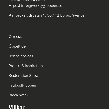
E-post
info@verktygsboden.se
Källbäcksrydsgatan 1, 507 42 Borås, Sverige
Om oss
Öppettider
Jobba hos oss
Projekt & inspiration
Restoration Show
Frukostklubben
Black Week
Villkor