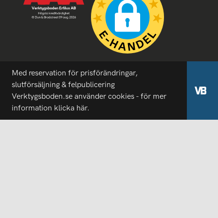
Med reservation för prisförändringar,
slutförsäljning & felpublicering
Verktygsboden.se använder cookies - för mer
information
klicka här.