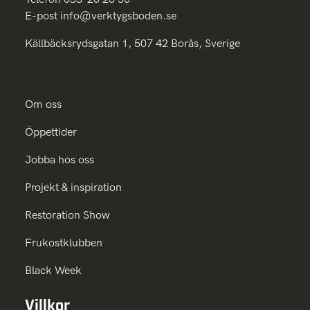
E-post
info@verktygsboden.se
Källbäcksrydsgatan 1, 507 42 Borås, Sverige
Om oss
Öppettider
Jobba hos oss
Projekt & inspiration
Restoration Show
Frukostklubben
Black Week
Villkor