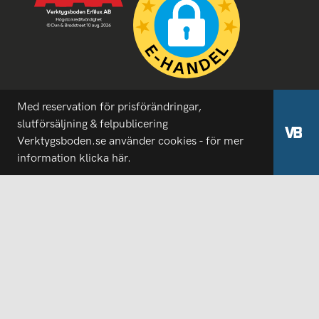
Med reservation för prisförändringar,
slutförsäljning & felpublicering
Verktygsboden.se använder cookies - för mer
information
klicka här.