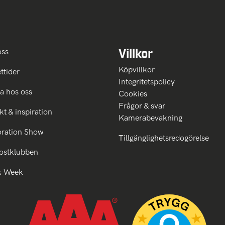
Villkor
oss
Köpvillkor
ttider
Integritetspolicy
a hos oss
Cookies
Frågor & svar
kt & inspiration
Kamerabevakning
oration Show
Tillgänglighetsredogörelse
ostklubben
k Week