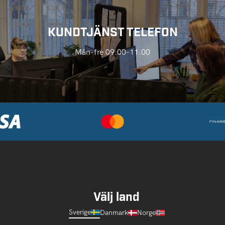
KUNDTJÄNST TELEFON
Mån-fre 09.00-11.00
Välj land
Sverige
Danmark
Norge