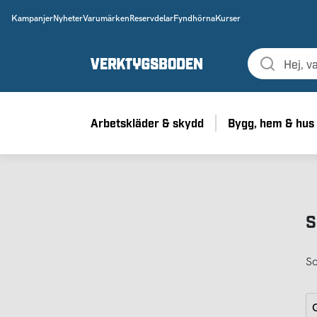
Kampanjer
Nyheter
Varumärken
Reservdelar
Fyndhörna
Kurser
Arbetskläder & skydd
Bygg, hem & hus
S
So
G