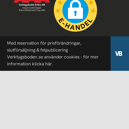
Med reservation för prisförändringar,
slutförsäljning & felpublicering
Verktygsboden.se använder cookies - för mer
information
klicka här.