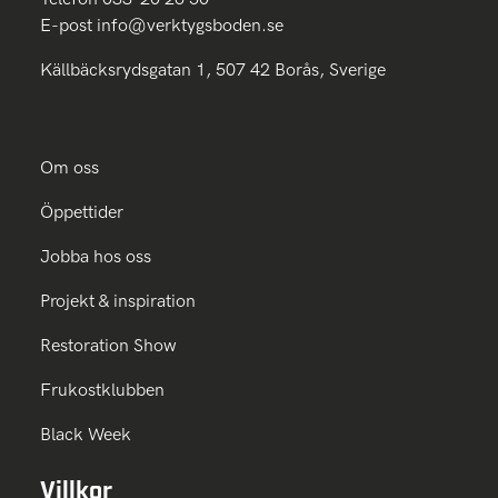
E-post
info@verktygsboden.se
Källbäcksrydsgatan 1, 507 42 Borås, Sverige
Om oss
Öppettider
Jobba hos oss
Projekt & inspiration
Restoration Show
Frukostklubben
Black Week
Villkor