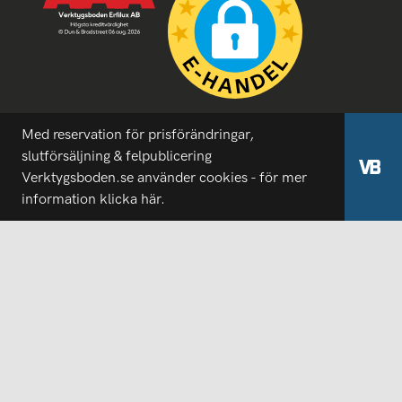
Med reservation för prisförändringar,
slutförsäljning & felpublicering
Verktygsboden.se använder cookies - för mer
information
klicka här.