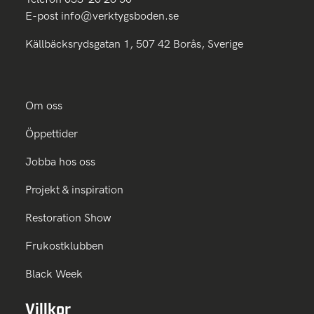
E-post
info@verktygsboden.se
Källbäcksrydsgatan 1, 507 42 Borås, Sverige
Om oss
Öppettider
Jobba hos oss
Projekt & inspiration
Restoration Show
Frukostklubben
Black Week
Villkor