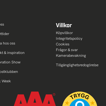
Villkor
oss
Köpvillkor
ttider
Integritetspolicy
a hos oss
Cookies
Frågor & svar
kt & inspiration
Kamerabevakning
oration Show
Tillgänglighetsredogörelse
ostklubben
k Week