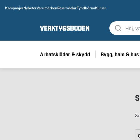
Kampanjer
Nyheter
Varumärken
Reservdelar
Fyndhörna
Kurser
Arbetskläder & skydd
Bygg, hem & hus
S
So
G