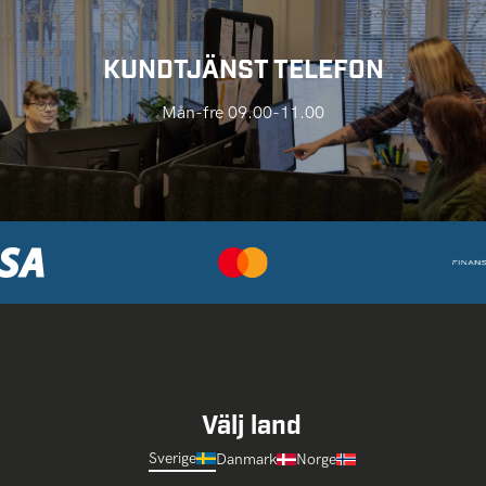
KUNDTJÄNST TELEFON
Mån-fre 09.00-11.00
Välj land
Sverige
Danmark
Norge