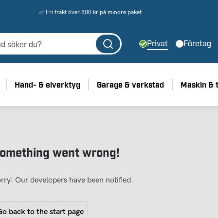
✅ Fri frakt över 800 kr på mindre paket
Privat
Företag
Hand- & elverktyg
Garage & verkstad
Maskin & 
omething went wrong!
rry! Our developers have been notified.
o back to the start page