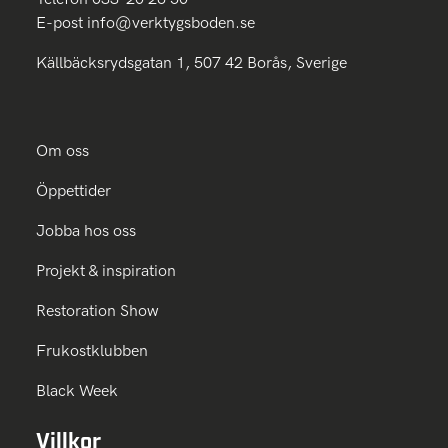
E-post
info@verktygsboden.se
Källbäcksrydsgatan 1, 507 42 Borås, Sverige
Om oss
Öppettider
Jobba hos oss
Projekt & inspiration
Restoration Show
Frukostklubben
Black Week
Villkor