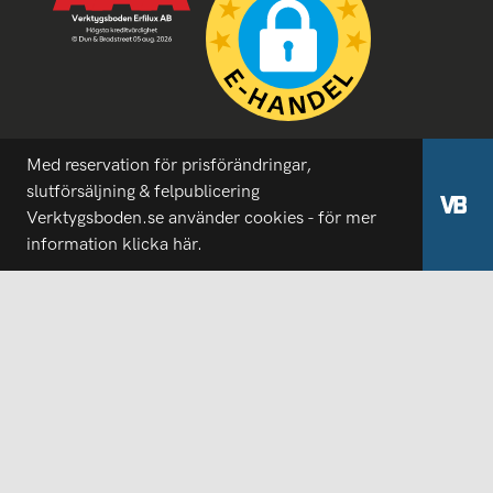
Med reservation för prisförändringar,
slutförsäljning & felpublicering
Verktygsboden.se använder cookies - för mer
information
klicka här.