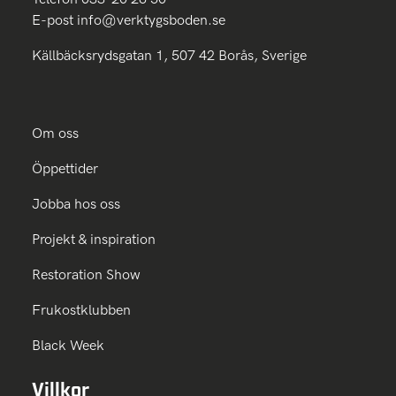
E-post
info@verktygsboden.se
Källbäcksrydsgatan 1, 507 42 Borås, Sverige
Om oss
Öppettider
Jobba hos oss
Projekt & inspiration
Restoration Show
Frukostklubben
Black Week
Villkor