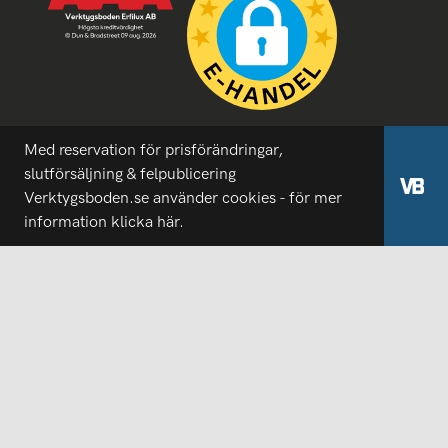
Med reservation för prisförändringar,
slutförsäljning & felpublicering
Verktygsboden.se använder cookies - för mer
information
klicka här.