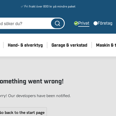
✅ Fri frakt över 800 kr på mindre paket
Privat
Företag
Hand- & elverktyg
Garage & verkstad
Maskin & 
omething went wrong!
rry! Our developers have been notified.
o back to the start page