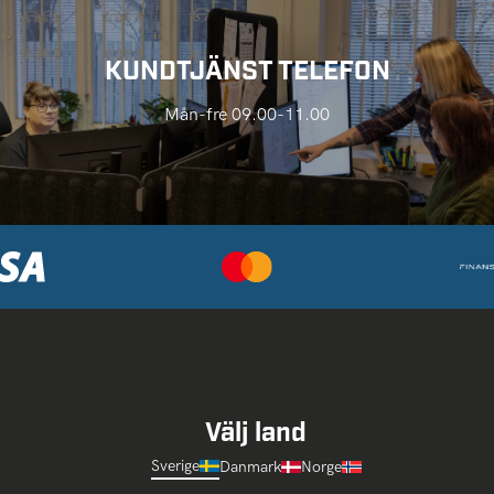
KUNDTJÄNST TELEFON
Mån-fre 09.00-11.00
Välj land
Sverige
Danmark
Norge