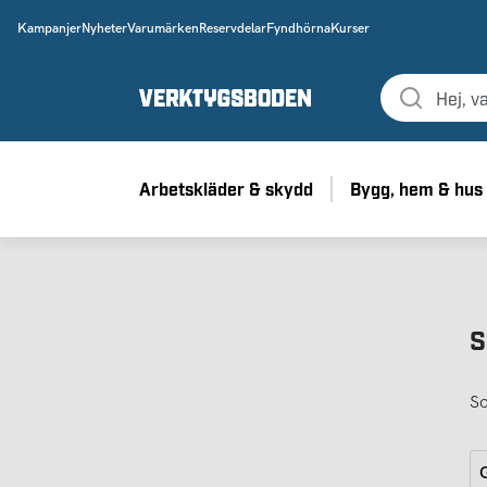
Kampanjer
Nyheter
Varumärken
Reservdelar
Fyndhörna
Kurser
Arbetskläder & skydd
Bygg, hem & hus
S
So
G