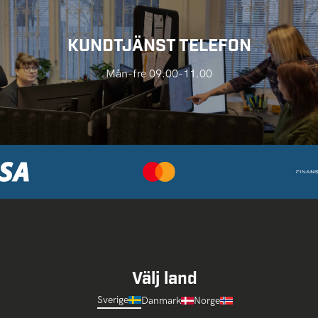
KUNDTJÄNST TELEFON
Mån-fre 09.00-11.00
Välj land
Sverige
Danmark
Norge