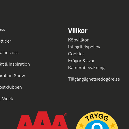
Villkor
oss
Köpvillkor
ttider
Integritetspolicy
a hos oss
Cookies
Frågor & svar
kt & inspiration
Kamerabevakning
oration Show
Tillgänglighetsredogörelse
ostklubben
k Week