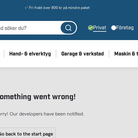
✅ Fri frakt över 800 kr på mindre paket
Privat
Företag
Hand- & elverktyg
Garage & verkstad
Maskin & 
omething went wrong!
rry! Our developers have been notified.
o back to the start page