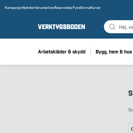
Kampanjer
Nyheter
Varumärken
Reservdelar
Fyndhörna
Kurser
Arbetskläder & skydd
Bygg, hem & hus
S
So
G