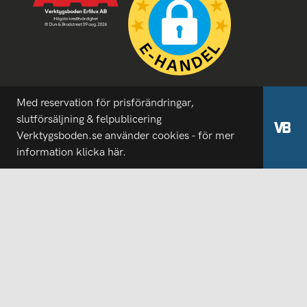
Med reservation för prisförändringar,
slutförsäljning & felpublicering
Verktygsboden.se använder cookies - för mer
information
klicka här.