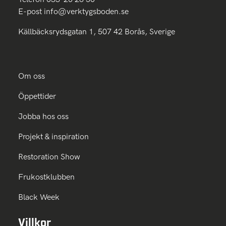
E-post
info@verktygsboden.se
Källbäcksrydsgatan 1, 507 42 Borås, Sverige
Om oss
Öppettider
Jobba hos oss
Projekt & inspiration
Restoration Show
Frukostklubben
Black Week
Villkor