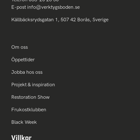
E-post
info@verktygsboden.se
Källbäcksrydsgatan 1, 507 42 Borås, Sverige
Om oss
Öppettider
Jobba hos oss
Projekt & inspiration
Restoration Show
Frukostklubben
Black Week
Villkor