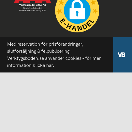
Med reservation för prisförändringar,
slutförsäljning & felpublicering
Verktygsboden.se använder cookies - för mer
information
klicka här.