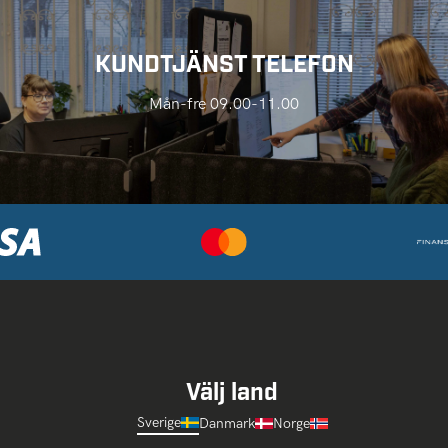
KUNDTJÄNST TELEFON
Mån-fre 09.00-11.00
Välj land
Sverige
Danmark
Norge