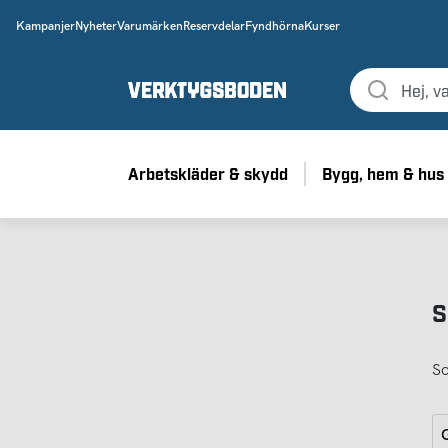
Kampanjer
Nyheter
Varumärken
Reservdelar
Fyndhörna
Kurser
Arbetskläder & skydd
Bygg, hem & hus
S
So
G