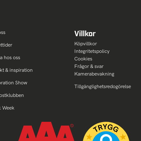
Villkor
oss
Köpvillkor
ttider
Integritetspolicy
a hos oss
Cookies
Frågor & svar
kt & inspiration
Kamerabevakning
oration Show
Tillgänglighetsredogörelse
ostklubben
k Week