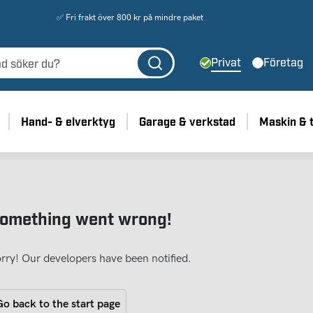
✅ Fri frakt över 800 kr på mindre paket
Privat
Företag
Hand- & elverktyg
Garage & verkstad
Maskin & 
omething went wrong!
rry! Our developers have been notified.
o back to the start page