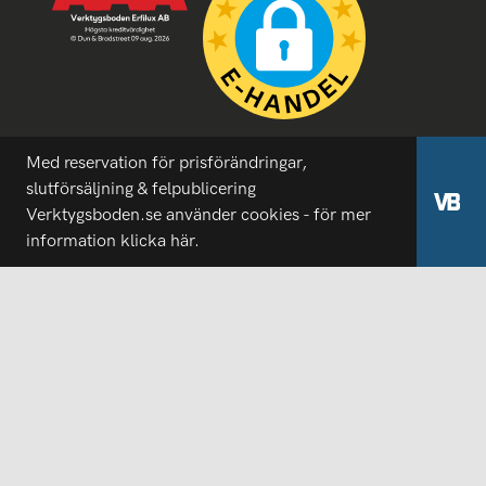
Med reservation för prisförändringar,
slutförsäljning & felpublicering
Verktygsboden.se använder cookies - för mer
information
klicka här.