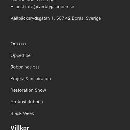
E-post
info@verktygsboden.se
Källbäcksrydsgatan 1, 507 42 Borås, Sverige
Om oss
Öppettider
Jobba hos oss
Projekt & inspiration
Restoration Show
Frukostklubben
Black Week
Villkor