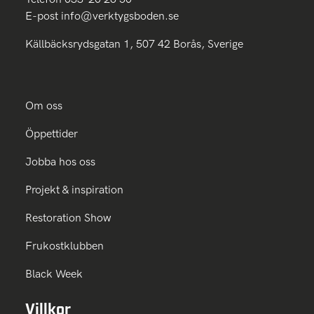
E-post
info@verktygsboden.se
Källbäcksrydsgatan 1, 507 42 Borås, Sverige
Om oss
Öppettider
Jobba hos oss
Projekt & inspiration
Restoration Show
Frukostklubben
Black Week
Villkor