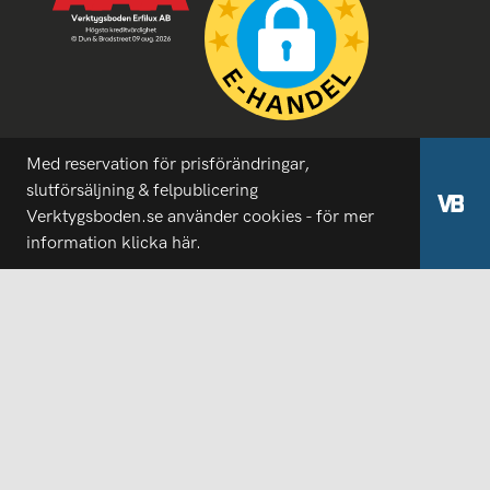
Med reservation för prisförändringar,
slutförsäljning & felpublicering
Verktygsboden.se använder cookies - för mer
information
klicka här.