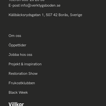
E-post
info@verktygsboden.se
Källbäcksrydsgatan 1, 507 42 Borås, Sverige
Om oss
Öppettider
Jobba hos oss
Projekt & inspiration
Restoration Show
Frukostklubben
Black Week
Villkor