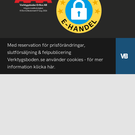
Med reservation för prisförändringar,
slutförsäljning & felpublicering
Verktygsboden.se använder cookies - för mer
information
klicka här.