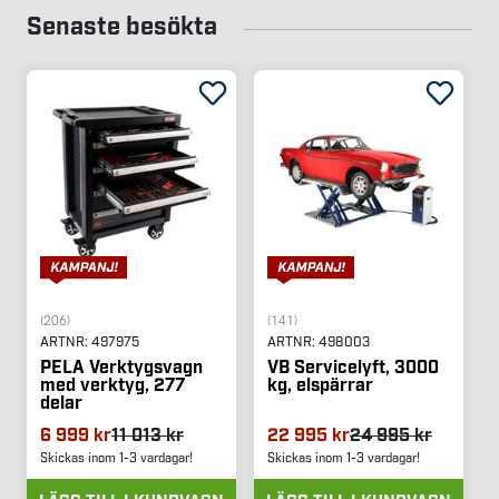
Senaste besökta
(206)
(141)
ARTNR:
497975
ARTNR:
498003
PELA Verktygsvagn
VB Servicelyft, 3000
med verktyg, 277
kg, elspärrar
delar
6 999 kr
11 013 kr
22 995 kr
24 995 kr
Skickas inom 1-3 vardagar!
Skickas inom 1-3 vardagar!