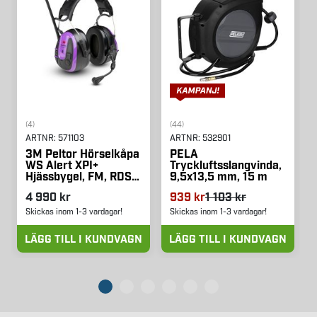
(4)
(44)
ARTNR:
571103
ARTNR:
532901
3M Peltor Hörselkåpa
PELA
WS Alert XPI+
Tryckluftsslangvinda,
Hjässbygel, FM, RDS,
9,5x13,5 mm, 15 m
APP, Multipoint
4 990 kr
939 kr
1 103 kr
Skickas inom 1-3 vardagar!
Skickas inom 1-3 vardagar!
LÄGG TILL I KUNDVAGN
LÄGG TILL I KUNDVAGN