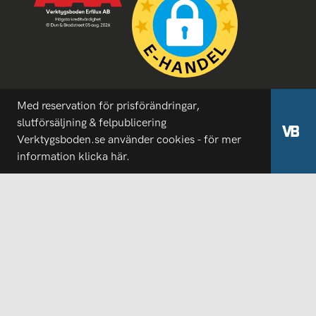
Med reservation för prisförändringar,
slutförsäljning & felpublicering
Verktygsboden.se använder cookies - för mer
information
klicka här.