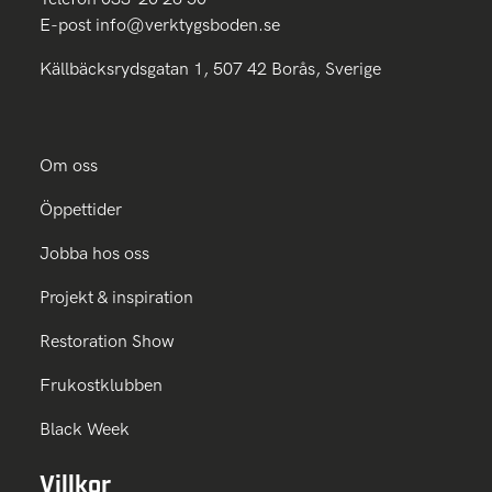
E-post
info@verktygsboden.se
Källbäcksrydsgatan 1, 507 42 Borås, Sverige
Om oss
Öppettider
Jobba hos oss
Projekt & inspiration
Restoration Show
Frukostklubben
Black Week
Villkor