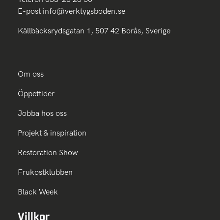
E-post
info@verktygsboden.se
Källbäcksrydsgatan 1, 507 42 Borås, Sverige
Om oss
Öppettider
Jobba hos oss
Projekt & inspiration
Restoration Show
Frukostklubben
Black Week
Villkor