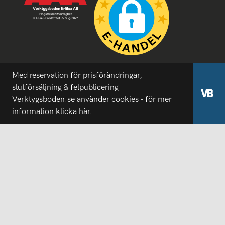
Med reservation för prisförändringar,
slutförsäljning & felpublicering
Verktygsboden.se använder cookies - för mer
information
klicka här.