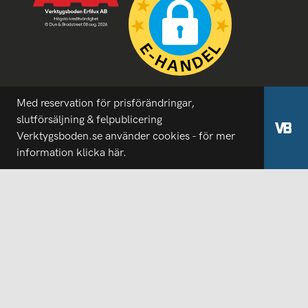
Med reservation för prisförändringar,
slutförsäljning & felpublicering
Verktygsboden.se använder cookies - för mer
information
klicka här.