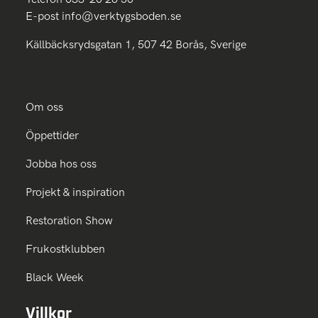
E-post
info@verktygsboden.se
Källbäcksrydsgatan 1, 507 42 Borås, Sverige
Om oss
Öppettider
Jobba hos oss
Projekt & inspiration
Restoration Show
Frukostklubben
Black Week
Villkor