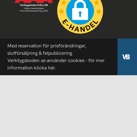
Med reservation för prisförändringar,
slutförsäljning & felpublicering
Verktygsboden.se använder cookies - för mer
information
klicka här.