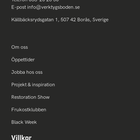
E-post
info@verktygsboden.se
Källbäcksrydsgatan 1, 507 42 Borås, Sverige
Om oss
Öppettider
Jobba hos oss
Projekt & inspiration
Restoration Show
Frukostklubben
Black Week
Villkor