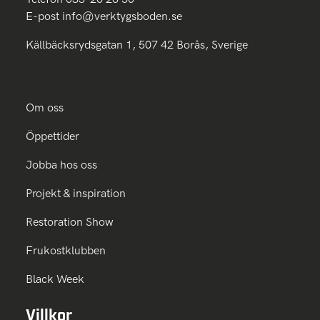
E-post
info@verktygsboden.se
Källbäcksrydsgatan 1, 507 42 Borås, Sverige
Om oss
Öppettider
Jobba hos oss
Projekt & inspiration
Restoration Show
Frukostklubben
Black Week
Villkor