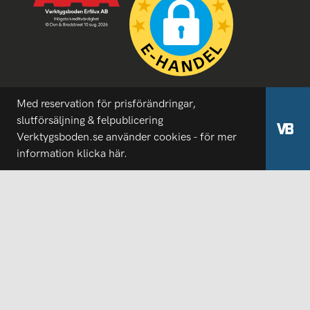
Med reservation för prisförändringar,
slutförsäljning & felpublicering
Verktygsboden.se använder cookies - för mer
information
klicka här.