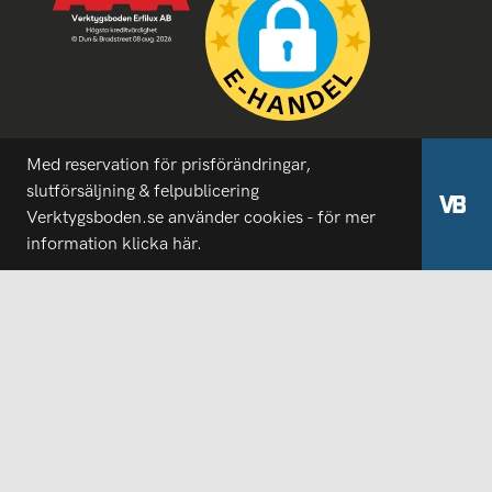
Med reservation för prisförändringar,
slutförsäljning & felpublicering
Verktygsboden.se använder cookies - för mer
information
klicka här.