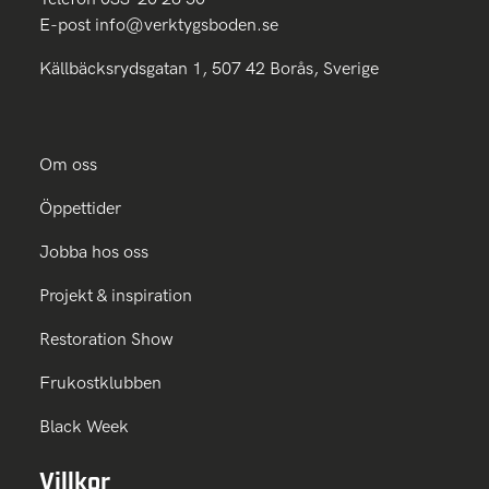
E-post
info@verktygsboden.se
Källbäcksrydsgatan 1, 507 42 Borås, Sverige
Om oss
Öppettider
Jobba hos oss
Projekt & inspiration
Restoration Show
Frukostklubben
Black Week
Villkor