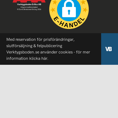
Med reservation för prisförändringar,
slutförsäljning & felpublicering
Verktygsboden.se använder cookies - för mer
information
klicka här.