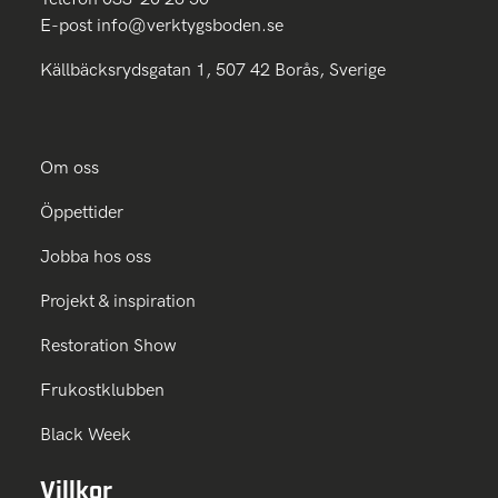
E-post
info@verktygsboden.se
Källbäcksrydsgatan 1, 507 42 Borås, Sverige
Om oss
Öppettider
Jobba hos oss
Projekt & inspiration
Restoration Show
Frukostklubben
Black Week
Villkor