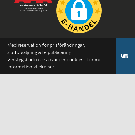
Med reservation för prisförändringar,
slutförsäljning & felpublicering
Verktygsboden.se använder cookies - för mer
information
klicka här.