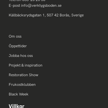
E-post
info@verktygsboden.se
Källbäcksrydsgatan 1, 507 42 Borås, Sverige
Om oss
Öppettider
Jobba hos oss
Projekt & inspiration
Restoration Show
Frukostklubben
Black Week
Villkor