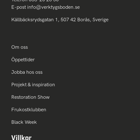
E-post
info@verktygsboden.se
Källbäcksrydsgatan 1, 507 42 Borås, Sverige
Om oss
Öppettider
Jobba hos oss
Projekt & inspiration
Restoration Show
Frukostklubben
Black Week
Villkor