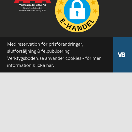
Med reservation för prisförändringar,
slutförsäljning & felpublicering
Verktygsboden.se använder cookies - för mer
information
klicka här.