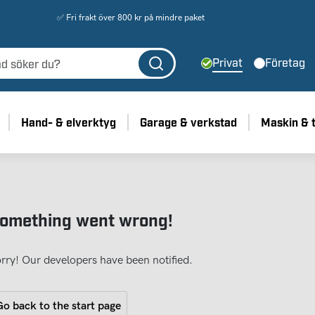
✅ Fri frakt över 800 kr på mindre paket
Privat
Företag
Hand- & elverktyg
Garage & verkstad
Maskin & 
omething went wrong!
rry! Our developers have been notified.
o back to the start page