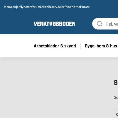
Kampanjer
Nyheter
Varumärken
Reservdelar
Fyndhörna
Kurser
Arbetskläder & skydd
Bygg, hem & hus
S
So
G