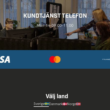
KUNDTJÄNST TELEFON
Mån-fre 09.00-11.00
Välj land
Sverige
Danmark
Norge