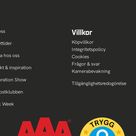
Villkor
oss
Köpvillkor
ttider
Integritetspolicy
a hos oss
Cookies
Frågor & svar
kt & inspiration
Kamerabevakning
oration Show
Tillgänglighetsredogörelse
ostklubben
k Week