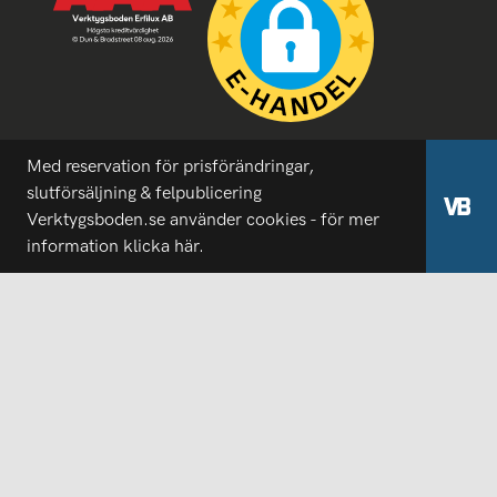
Med reservation för prisförändringar,
slutförsäljning & felpublicering
Verktygsboden.se använder cookies - för mer
information
klicka här.