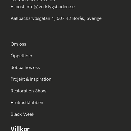
E-post
info@verktygsboden.se
Källbäcksrydsgatan 1, 507 42 Borås, Sverige
Om oss
Öppettider
Jobba hos oss
Projekt & inspiration
Restoration Show
Frukostklubben
Black Week
Villkor