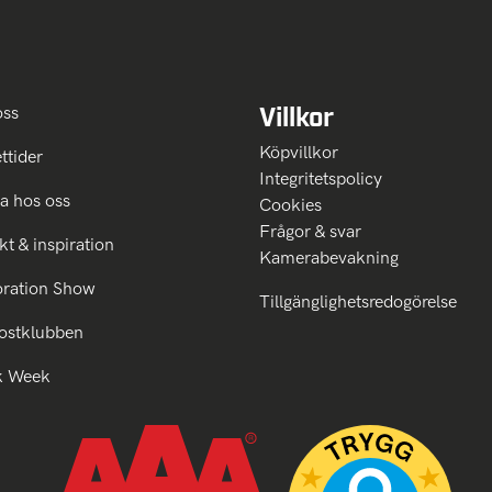
Villkor
oss
Köpvillkor
ttider
Integritetspolicy
a hos oss
Cookies
Frågor & svar
kt & inspiration
Kamerabevakning
oration Show
Tillgänglighetsredogörelse
ostklubben
k Week