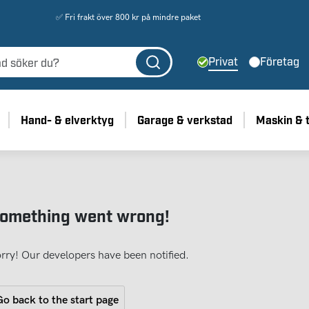
✅ Fri frakt över 800 kr på mindre paket
Privat
Företag
Hand- & elverktyg
Garage & verkstad
Maskin & 
omething went wrong!
rry! Our developers have been notified.
o back to the start page