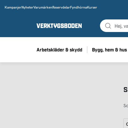
Kampanjer
Nyheter
Varumärken
Reservdelar
Fyndhörna
Kurser
Arbetskläder & skydd
Bygg, hem & hus
S
So
G