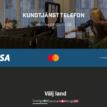
KUNDTJÄNST TELEFON
Mån-fre 09.00-11.00
Välj land
Sverige
Danmark
Norge