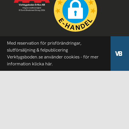
Med reservation för prisförändringar,
slutförsäljning & felpublicering
Verktygsboden.se använder cookies - för mer
information
klicka här.