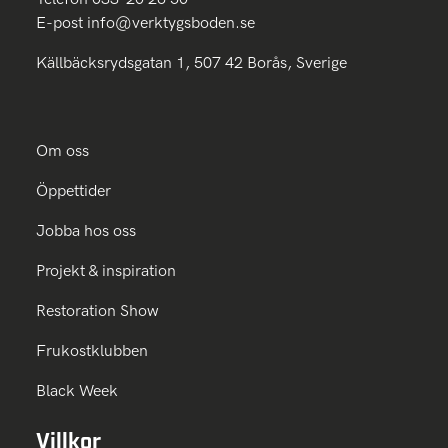
E-post
info@verktygsboden.se
Källbäcksrydsgatan 1, 507 42 Borås, Sverige
Om oss
Öppettider
Jobba hos oss
Projekt & inspiration
Restoration Show
Frukostklubben
Black Week
Villkor