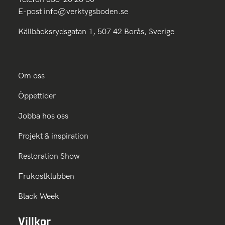
E-post
info@verktygsboden.se
Källbäcksrydsgatan 1, 507 42 Borås, Sverige
Om oss
Öppettider
Jobba hos oss
Projekt & inspiration
Restoration Show
Frukostklubben
Black Week
Villkor