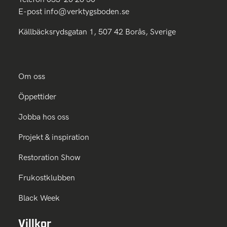
E-post
info@verktygsboden.se
Källbäcksrydsgatan 1, 507 42 Borås, Sverige
Om oss
Öppettider
Jobba hos oss
Projekt & inspiration
Restoration Show
Frukostklubben
Black Week
Villkor