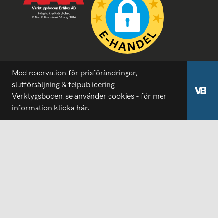
Med reservation för prisförändringar,
slutförsäljning & felpublicering
Verktygsboden.se använder cookies - för mer
information
klicka här.