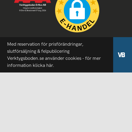
Med reservation för prisförändringar,
slutförsäljning & felpublicering
Verktygsboden.se använder cookies - för mer
information
klicka här.