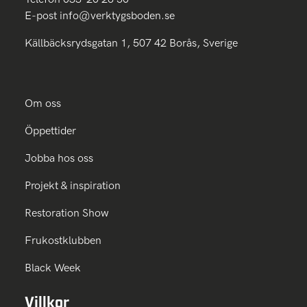
E-post
info@verktygsboden.se
Källbäcksrydsgatan 1, 507 42 Borås, Sverige
Om oss
Öppettider
Jobba hos oss
Projekt & inspiration
Restoration Show
Frukostklubben
Black Week
Villkor