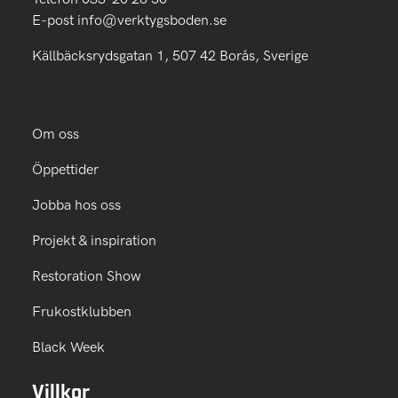
E-post
info@verktygsboden.se
Källbäcksrydsgatan 1, 507 42 Borås, Sverige
Om oss
Öppettider
Jobba hos oss
Projekt & inspiration
Restoration Show
Frukostklubben
Black Week
Villkor