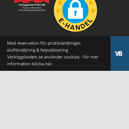
Med reservation för prisförändringar,
slutförsäljning & felpublicering
Verktygsboden.se använder cookies - för mer
information
klicka här.