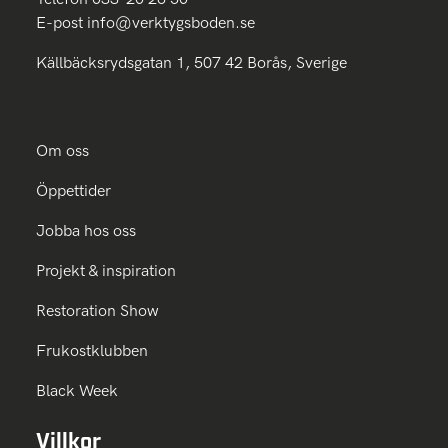
E-post
info@verktygsboden.se
Källbäcksrydsgatan 1, 507 42 Borås, Sverige
Om oss
Öppettider
Jobba hos oss
Projekt & inspiration
Restoration Show
Frukostklubben
Black Week
Villkor