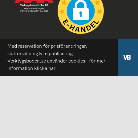
Med reservation för prisförändringar,
slutförsäljning & felpublicering
Verktygsboden.se använder cookies - för mer
information
klicka här.