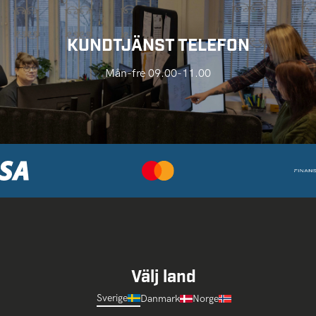
KUNDTJÄNST TELEFON
Mån-fre 09.00-11.00
Välj land
Sverige
Danmark
Norge