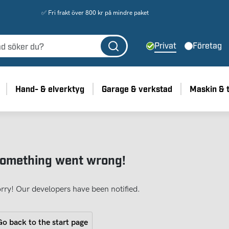
✅ Fri frakt över 800 kr på mindre paket
Privat
Företag
Hand- & elverktyg
Garage & verkstad
Maskin & 
omething went wrong!
rry! Our developers have been notified.
o back to the start page