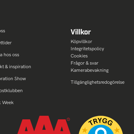
Villkor
oss
Köpvillkor
ttider
Integritetspolicy
a hos oss
Cookies
Frågor & svar
kt & inspiration
Kamerabevakning
oration Show
Tillgänglighetsredogörelse
ostklubben
k Week