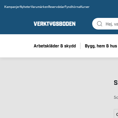
Kampanjer
Nyheter
Varumärken
Reservdelar
Fyndhörna
Kurser
Arbetskläder & skydd
Bygg, hem & hus
S
So
G