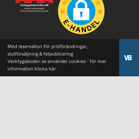
Med reservation för prisförändringar,
slutförsäljning & felpublicering
Verktygsboden.se använder cookies - för mer
information
klicka här.