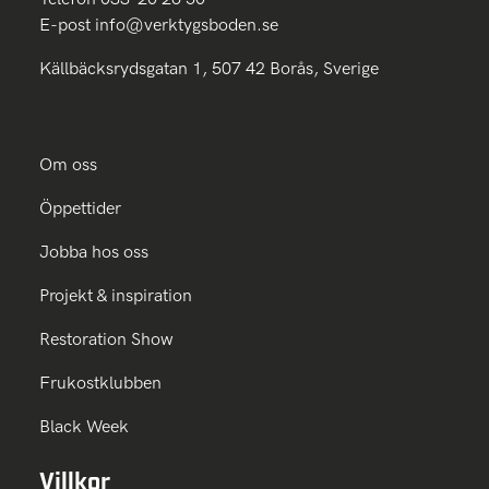
E-post
info@verktygsboden.se
Källbäcksrydsgatan 1, 507 42 Borås, Sverige
Om oss
Öppettider
Jobba hos oss
Projekt & inspiration
Restoration Show
Frukostklubben
Black Week
Villkor