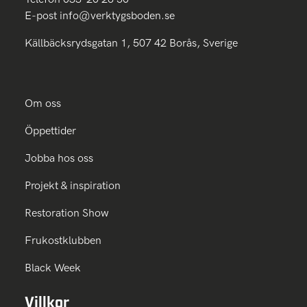
E-post
info@verktygsboden.se
Källbäcksrydsgatan 1, 507 42 Borås, Sverige
Om oss
Öppettider
Jobba hos oss
Projekt & inspiration
Restoration Show
Frukostklubben
Black Week
Villkor