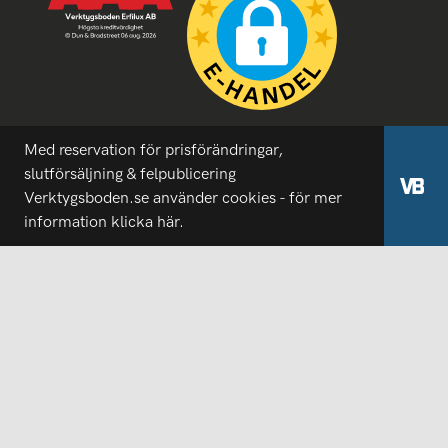
Med reservation för prisförändringar,
slutförsäljning & felpublicering
Verktygsboden.se använder cookies - för mer
information
klicka här.