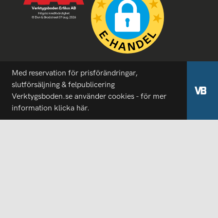
Med reservation för prisförändringar,
slutförsäljning & felpublicering
Verktygsboden.se använder cookies - för mer
information
klicka här.