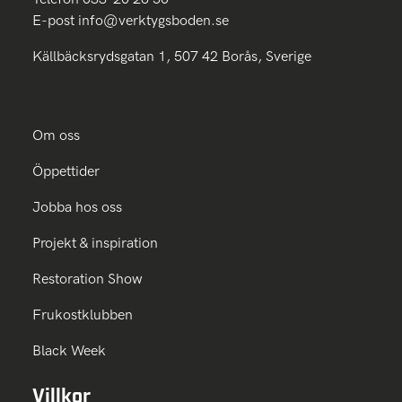
E-post
info@verktygsboden.se
Källbäcksrydsgatan 1, 507 42 Borås, Sverige
Om oss
Öppettider
Jobba hos oss
Projekt & inspiration
Restoration Show
Frukostklubben
Black Week
Villkor