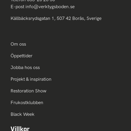
E-post
info@verktygsboden.se
Källbäcksrydsgatan 1, 507 42 Borås, Sverige
Om oss
Öppettider
Jobba hos oss
Projekt & inspiration
Restoration Show
Frukostklubben
Black Week
Villkor