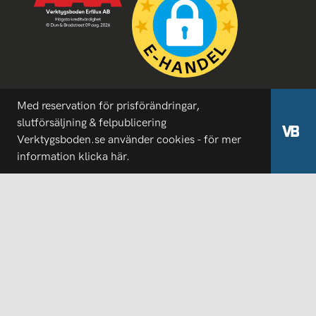
Med reservation för prisförändringar,
slutförsäljning & felpublicering
Verktygsboden.se använder cookies - för mer
information
klicka här.