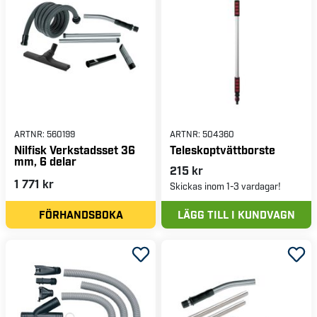
ARTNR:
560199
ARTNR:
504360
Nilfisk Verkstadsset 36
Teleskoptvättborste
mm, 6 delar
215 kr
1 771 kr
Skickas inom 1-3 vardagar!
FÖRHANDSBOKA
LÄGG TILL I KUNDVAGN