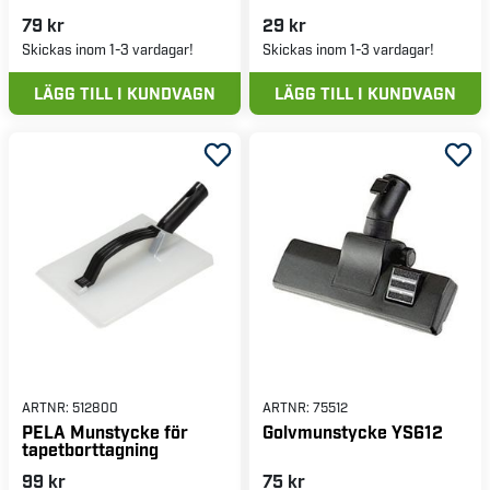
79 kr
29 kr
Skickas inom 1-3 vardagar!
Skickas inom 1-3 vardagar!
LÄGG TILL I KUNDVAGN
LÄGG TILL I KUNDVAGN
ARTNR:
512800
ARTNR:
75512
PELA Munstycke för
Golvmunstycke YS612
tapetborttagning
99 kr
75 kr