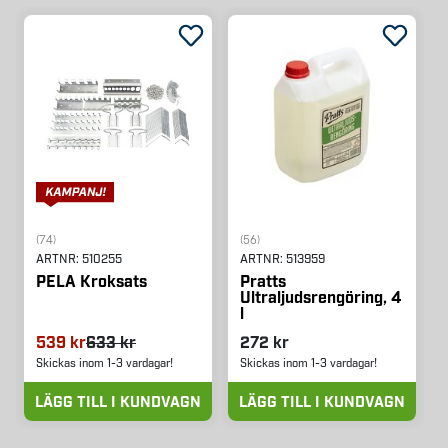
(74)
(56)
ARTNR:
510255
ARTNR:
513959
PELA Kroksats
Pratts
Ultraljudsrengöring, 4
l
539 kr
633 kr
272 kr
Skickas inom 1-3 vardagar!
Skickas inom 1-3 vardagar!
LÄGG TILL I KUNDVAGN
LÄGG TILL I KUNDVAGN