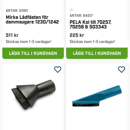
(1)
ARTNR:
511911
ARTNR:
84517
Mirka Lådfästen för
dammsugare 1230/1242
PELA Kol till 70257,
70258 & 503343
511 kr
225 kr
Skickas inom 1-3 vardagar!
Skickas inom 1-3 vardagar!
LÄGG TILL I KUNDVAGN
LÄGG TILL I KUNDVAGN