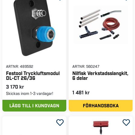
ARTNR:
489592
ARTNR:
560247
Festool Tryckluftsmodul
Nilfisk Verkstadsslangkit,
DL-CT 26/36
6 delar
3 170 kr
1 481 kr
Skickas inom 1-3 vardagar!
LÄGG TILL I KUNDVAGN
FÖRHANDSBOKA