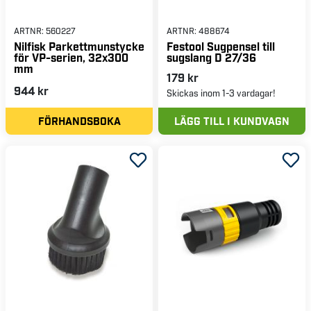
ARTNR:
560227
ARTNR:
488674
Nilfisk Parkettmunstycke
Festool Sugpensel till
för VP-serien, 32x300
sugslang D 27/36
mm
179 kr
944 kr
Skickas inom 1-3 vardagar!
FÖRHANDSBOKA
LÄGG TILL I KUNDVAGN