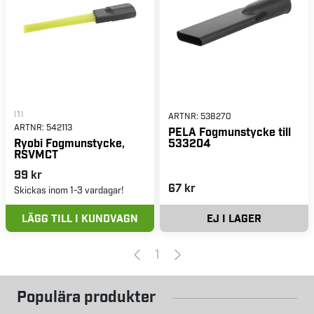
(1)
ARTNR:
538270
ARTNR:
542113
PELA Fogmunstycke till
533204
Ryobi Fogmunstycke,
RSVMCT
99 kr
67 kr
Skickas inom 1-3 vardagar!
LÄGG TILL I KUNDVAGN
EJ I LAGER
1
Populära produkter