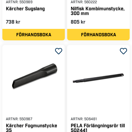
ARTNR:
550989
ARTNR:
560222
Kärcher Sugslang
Nilfisk Kombimunstycke,
300 mm
738 kr
805 kr
FÖRHANDSBOKA
FÖRHANDSBOKA
ARTNR:
550987
ARTNR:
506481
Kärcher Fogmunstycke
PELA Förlängningsrör till
35
502441