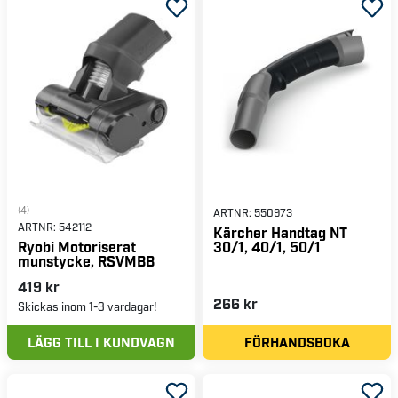
(4)
ARTNR:
550973
ARTNR:
542112
Kärcher Handtag NT
30/1, 40/1, 50/1
Ryobi Motoriserat
munstycke, RSVMBB
419 kr
266 kr
Skickas inom 1-3 vardagar!
LÄGG TILL I KUNDVAGN
FÖRHANDSBOKA