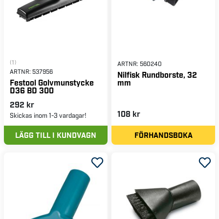
(1)
ARTNR:
560240
ARTNR:
537956
Nilfisk Rundborste, 32
mm
Festool Golvmunstycke
D36 BD 300
292 kr
108 kr
Skickas inom 1-3 vardagar!
LÄGG TILL I KUNDVAGN
FÖRHANDSBOKA