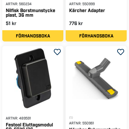
ARTNR:
560234
ARTNR:
550999
Nilfisk Borstmunstycke
Kärcher Adapter
plast, 36 mm
51 kr
776 kr
FÖRHANDSBOKA
FÖRHANDSBOKA
(1)
ARTNR:
489591
ARTNR:
550961
Festool Eluttagsmodul