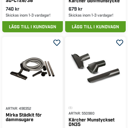
SD-CT26/36
Kärcher Golvmunstycke
740 kr
679 kr
Skickas inom 1-3 vardagar!
Skickas inom 1-3 vardagar!
LÄGG TILL I KUNDVAGN
LÄGG TILL I KUNDVAGN
(1)
ARTNR:
496352
ARTNR:
550980
Mirka Städkit för
dammsugare
Kärcher Munstyckset
DN35