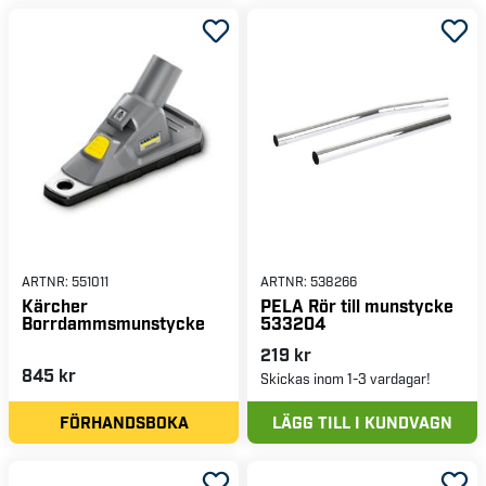
ARTNR:
551011
ARTNR:
538266
Kärcher
PELA Rör till munstycke
Borrdammsmunstycke
533204
219 kr
845 kr
Skickas inom 1-3 vardagar!
FÖRHANDSBOKA
LÄGG TILL I KUNDVAGN