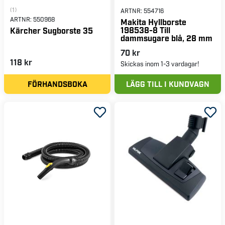
(1)
ARTNR:
554716
ARTNR:
550968
Makita Hyllborste
198538-8 Till
Kärcher Sugborste 35
dammsugare blå, 28 mm
70 kr
118 kr
Skickas inom 1-3 vardagar!
FÖRHANDSBOKA
LÄGG TILL I KUNDVAGN