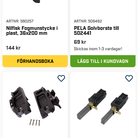
ARTNR:
560257
ARTNR:
506482
Nilfisk Fogmunstycke i
PELA Golvborste till
plast, 36x200 mm
502441
69 kr
144 kr
Skickas inom 1-3 vardagar!
FÖRHANDSBOKA
LÄGG TILL I KUNDVAGN