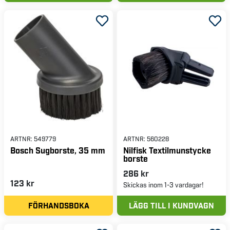
ARTNR:
549779
ARTNR:
560228
Bosch Sugborste, 35 mm
Nilfisk Textilmunstycke
borste
286 kr
123 kr
Skickas inom 1-3 vardagar!
FÖRHANDSBOKA
LÄGG TILL I KUNDVAGN