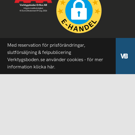
Med reservation för prisförändringar,
slutförsäljning & felpublicering
Verktygsboden.se använder cookies - för mer
information
klicka här.