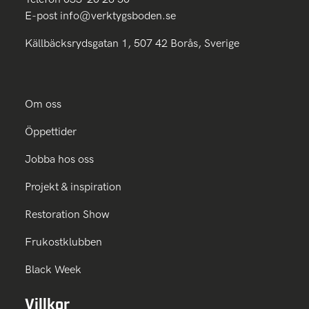
E-post
info@verktygsboden.se
Källbäcksrydsgatan 1, 507 42 Borås, Sverige
Om oss
Öppettider
Jobba hos oss
Projekt & inspiration
Restoration Show
Frukostklubben
Black Week
Villkor